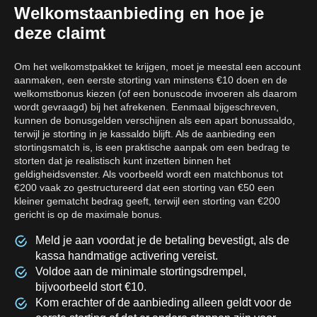
Welkomstaanbieding en hoe je
deze claimt
Om het welkomstpakket te krijgen, moet je meestal een account
aanmaken, een eerste storting van minstens €10 doen en de
welkomstbonus kiezen (of een bonuscode invoeren als daarom
wordt gevraagd) bij het afrekenen. Eenmaal bijgeschreven,
kunnen de bonusgelden verschijnen als een apart bonussaldo,
terwijl je storting in je kassaldo blijft. Als de aanbieding een
stortingsmatch is, is een praktische aanpak om een bedrag te
storten dat je realistisch kunt inzetten binnen het
geldigheidsvenster. Als voorbeeld wordt een matchbonus tot
€200 vaak zo gestructureerd dat een storting van €50 een
kleiner gematcht bedrag geeft, terwijl een storting van €200
gericht is op de maximale bonus.
Meld je aan voordat je de betaling bevestigt, als de
kassa handmatige activering vereist.
Voldoe aan de minimale stortingsdrempel,
bijvoorbeeld stort €10.
Kom erachter of de aanbieding alleen geldt voor de