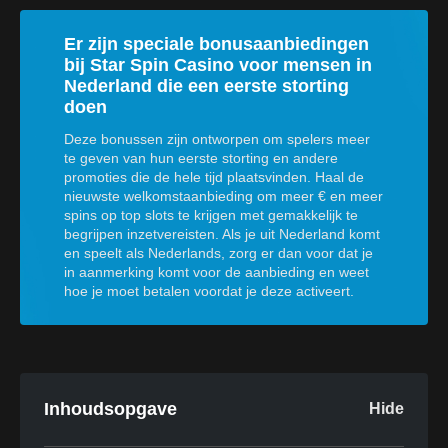
Er zijn speciale bonusaanbiedingen
bij Star Spin Casino voor mensen in
Nederland die een eerste storting
doen
Deze bonussen zijn ontworpen om spelers meer
te geven van hun eerste storting en andere
promoties die de hele tijd plaatsvinden. Haal de
nieuwste welkomstaanbieding om meer € en meer
spins op top slots te krijgen met gemakkelijk te
begrijpen inzetvereisten. Als je uit Nederland komt
en speelt als Nederlands, zorg er dan voor dat je
in aanmerking komt voor de aanbieding en weet
hoe je moet betalen voordat je deze activeert.
Inhoudsopgave
Hide