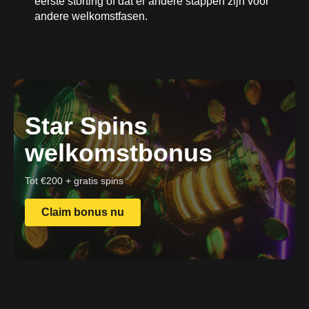
eerste storting of dat er andere stappen zijn voor
andere welkomstfasen.
Star Spins
welkomstbonus
Tot €200 + gratis spins
Claim bonus nu