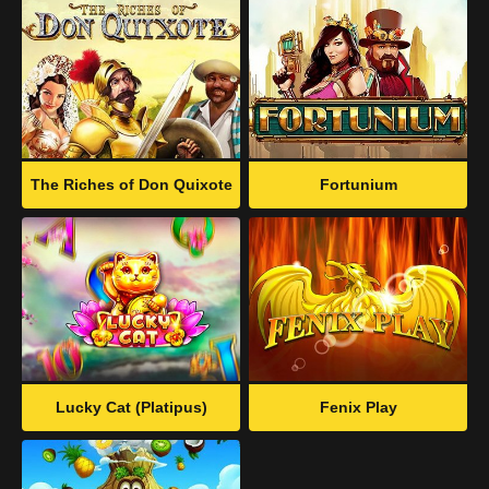
The Riches of Don Quixote
Fortunium
Lucky Cat (Platipus)
Temple Of Luxor