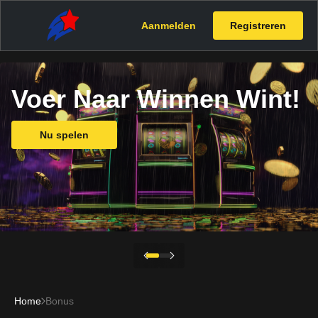
Aanmelden
Registreren
Voer Naar Winnen Wint!
Nu spelen
Home
Bonus