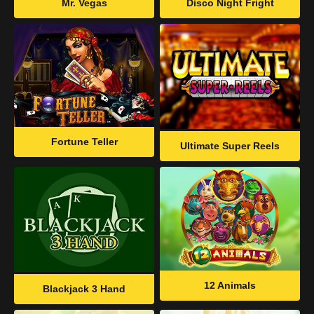
Mr. Vegas
Disco Night Fright
Fortune Teller
Ultimate Super Reels
12 Animals
Blackjack 3 Hand