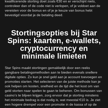
kwalificerende storting doet zoals €30 en er verschijnt niets,
controleer dan of de code niet is verlopen, of je voldoet aan de
vereisten voor de bonus en of je je keuze van bonus hebt
bevestigd voordat je de betaling deed.
Stortingsopties bij Star
Spins: kaarten, e-wallets,
cryptocurrency en
minimale limieten
Star Spins maakt stortingen gemakkelijk door een reeks
gangbare betalingsmethoden aan te bieden evenals snellere
digitale opties. Zo kun je snel geld aan je account toevoegen en
promoties starten. Het selecteren van de juiste methode kan je
ook helpen om kosten, snelheid en de tijd die het kost om van
geld storten naar spelen te gaan te beheren. Om bonussen van
casino's te blijven krijgen, zorg ervoor dat je storting minstens
het minimale bedrag is dat nodig is, wat meestal €10 is. Je ziet
een hogere drempel voor een promotie in de kassa of op de